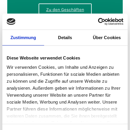
Zu den Geschäften
Zustimmung
Details
Über Cookies
Gastronomie
Regional essen in Gersfeld
Diese Webseite verwendet Cookies
Wir verwenden Cookies, um Inhalte und Anzeigen zu
Zu den Restaurants
personalisieren, Funktionen für soziale Medien anbieten
zu können und die Zugriffe auf unsere Website zu
analysieren. Außerdem geben wir Informationen zu Ihrer
Verwendung unserer Website an unsere Partner für
soziale Medien, Werbung und Analysen weiter. Unsere
Übernachten
Partner führen diese Informationen möglicherweise mit
weiteren Daten zusammen, die Sie ihnen bereitgestellt
Urlaub in Gersfeld
haben oder die sie im Rahmen Ihrer Nutzung der Dienste
gesammelt haben.