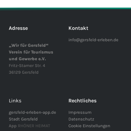
Adresse
Kontakt
info@gersfeld-erleben.de
„Wir für Gersfeld“
Verein für Tourismus
und Gewerbe e.V.
Fritz-Stamer Str. 4
36129 Gersfeld
Links
Rechtliches
gersfeld-erleben-app.de
Impressum
Stadt Gersfeld
Datenschutz
App
RHÖNER HEIMAT
Cookie Einstellungen