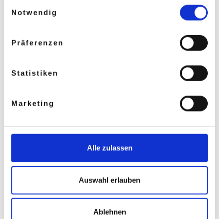
Einwilligungsauswahl
Zu den Unterkünften
Notwendig
Präferenzen
Freizeit
Statistiken
Freizeit in Gersfeld
Marketing
Zu den Freizeit-Tipps
Alle zulassen
Gesundheit
Auswahl erlauben
Gesundheit & Wohlfühlen in Gersfeld
Ablehnen